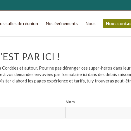
os salles de réunion
Nos événements
Nous
Nous conta
ST PAR ICI !
les Cordées et autour. Pour ne pas déranger ces super-héros dans leu
à vos demandes envoyées par formulaire ici dans des délais raisonna
visiter d’abord les pages expérience et tarifs, tu y trouveras peut-êt
Nom