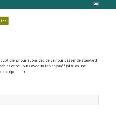
cter
r quotidien, nous avons décidé de nous passer de standard
bles et toujours avec un ton enjoué ! (si tu as une
re ta réponse !)