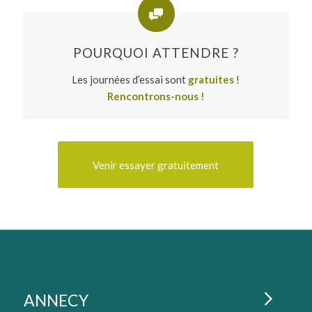
POURQUOI ATTENDRE ?
Les journées d’essai sont
gratuites
!
Rencontrons-nous !
Venir essayer gratuitement
La Cordée : lieux de coworkin
ESPACES DE COWORKING À
ANNECY