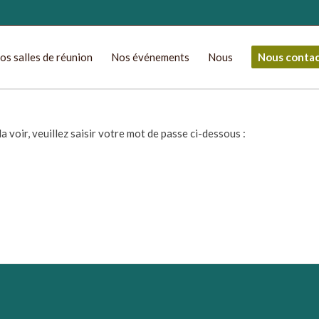
os salles de réunion
Nos événements
Nous
Nous conta
 voir, veuillez saisir votre mot de passe ci-dessous :
oworking en France