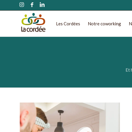
Les Cordées
Notre coworking
N
Et 