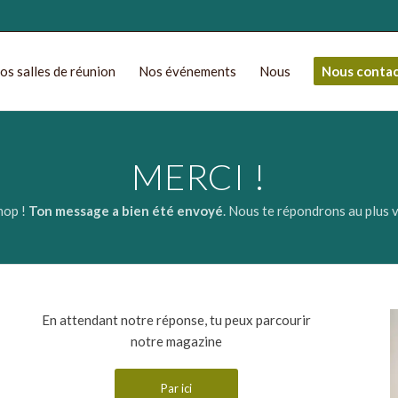
os salles de réunion
Nos événements
Nous
Nous conta
MERCI !
hop !
Ton message a bien été envoyé
. Nous te répondrons au plus v
En attendant notre réponse, tu peux parcourir
notre magazine
Par ici