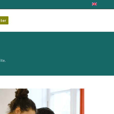
cter
ite.