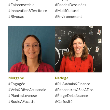
#Faireensemble
#BandesDessinées
#Innovation&Territoire
#
MultiCulturel
#Bivouac
#Environnement
Baroudeuse invétérée,
Picarde en quête de
Nadège adore découvrir la
montagne, Morgane adore
pluralité des histoires de vie
découvrir les parcours de
et la richesse des cultures
vie qui se cachent derrière
qui l’entourent. Épicurienne
chaque encordé•és. Touche
et sportive, elle a déjà hâte
à tout, elle ne tient pas en
d’écouter ton histoire autour
place et sera sans doute
d’un bon repas ou d’un cadre
partante pour vos projets les
plus nature, piste de ski ou
plus fous.
chemin de rando !
Morgane
Nadège
#Engagée
#RH&Admin&Finance
#Vélo&BièreArtisanale
#Rencontres&SacÀDos
#PlantesLoveuse
#ÉlogeDeLaNuance
#BouleAFacette
#Curiosité