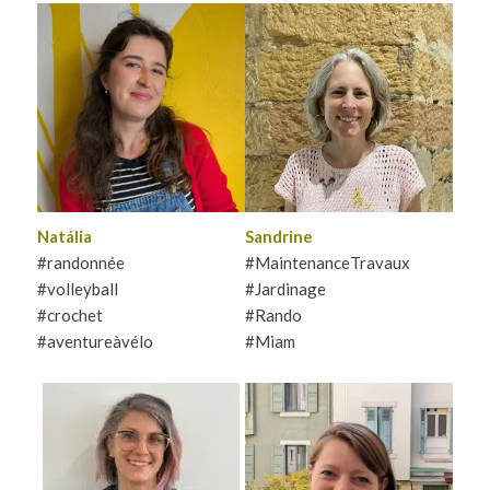
La plus française Slovaque
Bricoleuse, gourmande,
de Lyon. Si elle n’est pas à
curieuse d’à peu près tout,
vélo, elle est sûrement en
Sandrine à hâte de papoter
train de se balader avec ses
avec toi et de découvrir les
potes à la montagne. Pour se
univers qui se croisent à La
détendre, elle appréciera
Cordée. Elle vogue de lieux
papoter autour d’un café, et
en lieux pour gérer la
elle en profitera pour te
maintenance des locaux
montrer les photos de son
pour ton confort et ta
chien.
sécurité.
Natália
Sandrine
#randonnée
#MaintenanceTravaux
#volleyball
#Jardinage
#crochet
#Rando
#aventureàvélo
#Miam
Curieuse, joyeuse et
Sudiste exilée dans le Vexin,
attentionnée, tu peux
Sophie aime la couture, la
compter sur Zoé pour
rando et s’engage pour la
t’écouter, t’aiguiller et te
transition écologique et
mettre en lien. Elle sera
sociale. Où la trouver ? En