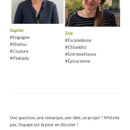
heureuse de t’accompagner
balade avec son chien, à vélo
pour tes recherches,
sur les bords de l’Oise, et à la
questionnements &
Cordée, prête à t’accueillir
projets… surtout si c’est
chaleureusement !
engagé ! 🤩
Sophie
Zoé
#Engagée
#Escaladeuse
#Shiatsu
#ESSaddict
#Couture
#Entremetteuse
#Pinklady
#Épicurienne
Une question, une remarque, une idée, un projet ? N’hésite
pas, l’équipe est là pour en discuter !