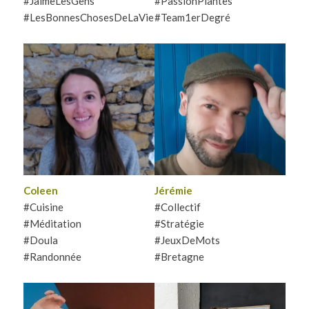
#JaimeLesGens
#PassionPlantes
#LesBonnesChosesDeLaVie
#Team1erDegré
Coleen aime les rencontres,
Breton voyageur, Jérémie
les apéros, la cuisine, la
pilote l’activité globale de La
rando, le yoga, la
Cordée et s’assure que
méditation….bref tout ce qui
l’équipe a le bon cadre pour
rassemble et permet de
travailler !
prendre soin de soi.
Coleen
Jérémie
#Cuisine
#Collectif
#Méditation
#Stratégie
#Doula
#JeuxDeMots
#Randonnée
#Bretagne
Lyonnaise infiltrée à
Bordeaux, pour Laëti, la