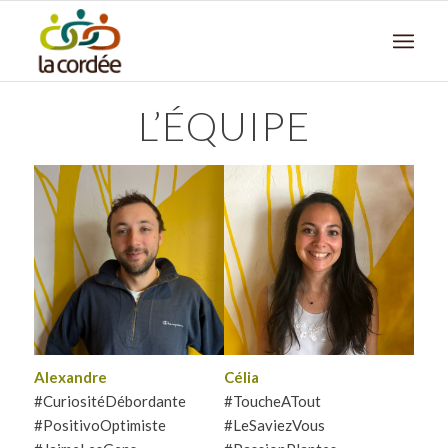
L’ÉQUIPE
Enthousiaste et curieuse,
Alexandre est un touche à
Célia aime apprendre des
tout, qui aime la vie et les
choses, surtout si on parle
gens. Il aime les bonnes
de plantes ! Elle sera
choses : bien manger, bien
toujours partante pour
boire, rire beaucoup. Mais
entendre vos meilleures
surtout la musique qui prend
anecdotes et vos plus beaux
une grande place dans sa vie.
jeux de mots.
Alexandre
Célia
#CuriositéDébordante
#ToucheATout
#PositivoOptimiste
#LeSaviezVous