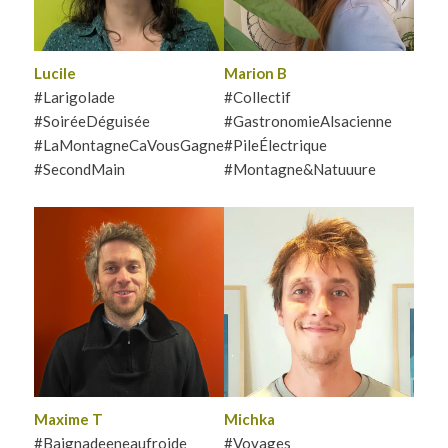
l’entraide,…et parfois à la
bon goûter !
dégustation
Lucile
Marion B
#Larigolade
#Collectif
#SoiréeDéguisée
#
GastronomieAlsacienne
#LaMontagneCaVousGagne
#
PileÉlectrique
#SecondMain
#Montagne&Natuuure
Nouvel Annécien passionné
Michka a grandi dans de
de montagne, Maxime vous
multiples pays et en a tiré
accueillera avec curiosité et
une passion pour les
bienveillance. Attentif aux
différences culturelles.
autres, il aime créer des
Spécialisé sur le
liens et prendre soin du lieu
changement climatique, il
et des encordé.es, tout en
aime la BD, le sport, et passe
explorant la région été
la plupart de son temps à
comme hiver.
cuisiner.
Maxime T
Michka
#Baignadeeneaufroide
#
Voyages