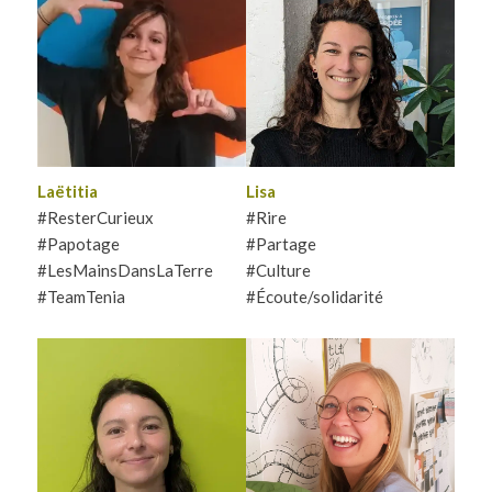
Nantaise d’adoption, Lisa
diversité de nos
aime échanger, fêter et
expériences est une
découvrir. Organiser des
richesse à partager ! Elle a
événements ou y participer,
déjà hâte de papoter avec toi
elle se nourrit du monde qui
autour d’un bon repas ou
l’entoure. Elle se fera un
d’un apéro (tant qu’il y a
plaisir de vous accueillir
quelque chose à manger :p)
Sa devise : la curiosité est un
joli défaut !
Laëtitia
Lisa
#ResterCurieux
#Rire
#Papotage
#Partage
#LesMainsDansLaTerre
#Culture
#TeamTenia
#Écoute/solidarité
Alsacienne curieuse et
Comme toute Grenobloise
polyglotte, adepte du partage
qui se respecte, Lucile est
et des grandes tablées,
une amoureuse de la
Marion mise sur la richesse
montagne et des
du collectif pour faire de la
randonnées. Elle adore
Cordée un lieu voué aux
découvrir les histoires de
échanges, à la découverte, à
vie et papoter autour d’un