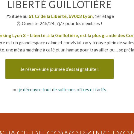
LIBERTÉ GUILLOTIÈRE
📍Située au
61 Cr de la Liberté, 69003 Lyon
, 1er étage
⏰ Ouverte 24h/24, 7j/7 pour les membres !
ing Lyon 3 – Liberté, à la Guillotière, est la plus grande des Co
re est un grand espace calme et convivial, on y trouve plein de salles
ste, une méga machine à café et un hamac pour travailler ou… se préla
Je réserve une journée d’essai gratuite !
ou
je découvre tout de suite nos offres et tarifs
ESPACE DE COWORKING LYO