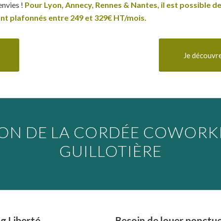
envies !
Pour Lyon, Annecy, Rennes & Nantes, il est possible d
sont plafonnés entre 249 et 329€ HT/mois.
Je découvre
ION DE LA CORDÉE COWORKI
GUILLOTIÈRE
g Liberté
Besoin de louer ponctue