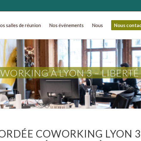
os salles de réunion
Nos événements
Nous
Nous conta
WORKING À LYON 3 – LIBERTÉ 
CORDÉE COWORKING LYON 3