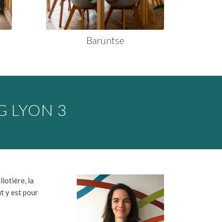
Baruntse
G LYON 3
lotière, la
t y est pour