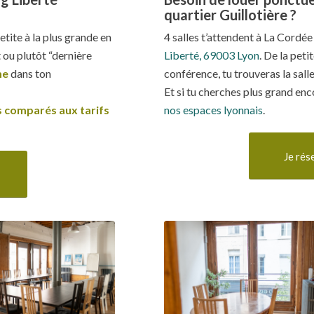
quartier Guillotière ?
etite à la plus grande en
4 salles t’attendent à La Cordée
 ou plutôt “dernière
Liberté, 69003 Lyon
. De la peti
me
dans ton
conférence, tu trouveras la salle
Et si tu cherches plus grand enc
és comparés aux tarifs
nos espaces lyonnais
.
Je rés