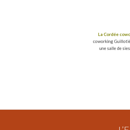
La Cordée cowork
coworking Guillotiè
une salle de sie
L’