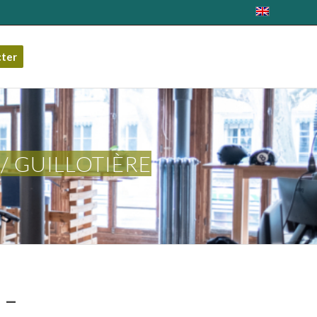
cter
/ GUILLOTIÈRE
 –