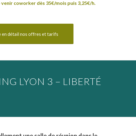
e venir coworker dès 35€/mois puis 3,25€/h.
 en détail nos offres et tarifs
NG LYON 3 – LIBERTÉ
llement une salle de réunion dans le