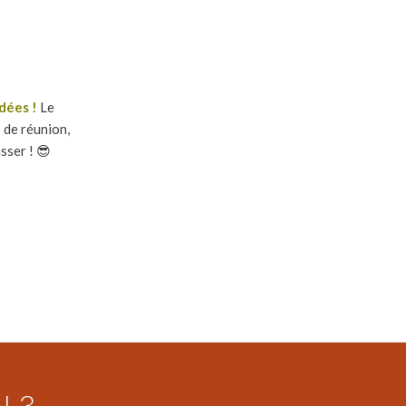
rdées !
Le
 de réunion,
sser ! 😎
N 3