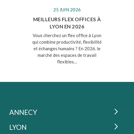
25 JUIN 2026
MEILLEURS FLEX OFFICES À
LYON EN 2026
Vous cherchez un flex office à Lyon
qui combine productivité, flexibilité
et échanges humains ? En 2026, le
marché des espaces de travail
flexibles…
La Cordée : lieux de coworking en France
ESPACES DE COWORKING À
ANNECY
ESPACES DE COWORKING À
LYON
Coworking : La Cordée
Annecy - Gare