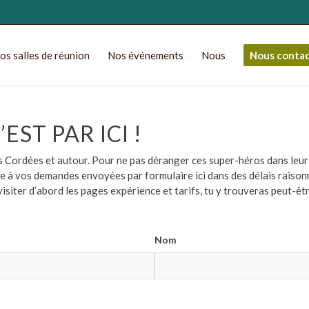
os salles de réunion
Nos événements
Nous
Nous conta
ST PAR ICI !
les Cordées et autour. Pour ne pas déranger ces super-héros dans leu
à vos demandes envoyées par formulaire ici dans des délais raisonna
visiter d’abord les pages expérience et tarifs, tu y trouveras peut-êt
Nom