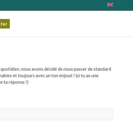
cter
r quotidien, nous avons décidé de nous passer de standard
bles et toujours avec un ton enjoué ! (si tu as une
re ta réponse !)