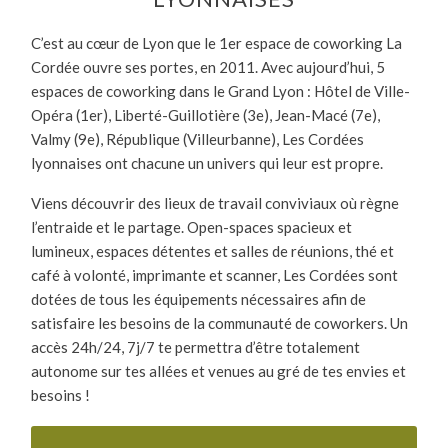
C’est au cœur de Lyon que le 1
er
espace de coworking La
Cordée ouvre ses portes, en 2011. Avec aujourd’hui, 5
espaces de coworking dans le Grand Lyon : Hôtel de Ville-
Opéra (1
er
), Liberté-Guillotière (3
e
), Jean-Macé (7
e
),
Valmy (9
e
), République (Villeurbanne), Les Cordées
lyonnaises ont chacune un univers qui leur est propre.
Viens découvrir des lieux de travail conviviaux où règne
l’entraide et le partage. Open-spaces spacieux et
lumineux, espaces détentes et salles de réunions, thé et
café à volonté, imprimante et scanner, Les Cordées sont
dotées de tous les équipements nécessaires afin de
satisfaire les besoins de la communauté de coworkers. Un
accès 24h/24, 7j/7 te permettra d’être
totalement
autonome sur tes allées et venues au gré de tes envies et
besoins !