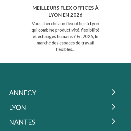
MEILLEURS FLEX OFFICES À
LYON EN 2026
Vous cherchez un flex office à Lyon
qui combine productivité, flexibilité
et échanges humains ? En 2026, le
marché des espaces de travail
flexibles…
La Cordée : lieux de coworking en France
ESPACES DE COWORKING À
ANNECY
ESPACES DE COWORKING À
LYON
Coworking : La Cordée
Annecy - Gare
ESPACES DE COWORKING À
NANTES
L’espace de travail de la Cordée d’Annecy est un
Coworking : La Cordée
Lyon - Jean Macé
appartement sans fin, baigné de lumière ! À 2 pas du