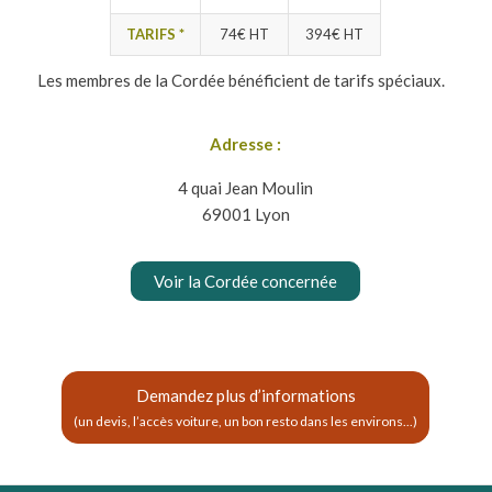
TARIFS *
74
€
HT
394
€
HT
Les membres de la Cordée bénéficient de tarifs spéciaux.
Adresse :
4 quai Jean Moulin
69001 Lyon
Voir la Cordée concernée
Demandez plus d’informations
(un devis, l’accès voiture, un bon resto dans les environs...)