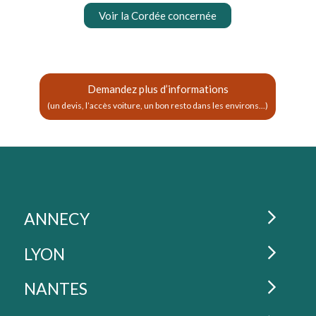
Voir la Cordée concernée
Demandez plus d’informations
(un devis, l’accès voiture, un bon resto dans les environs...)
La Cordée : lieux de coworkin
ESPACES DE COWORKING À
ANNECY
ESPACES DE COWORKING À
LYON
Coworking : La Cordée
Annecy - Gare
ESPACES DE COWORKING À
NANTES
L’espace de travail de la Cordée d’Annecy est un
Coworking : La Cordée
Lyon - Jean Macé
appartement sans fin, baigné de lumière ! À 2 pas du