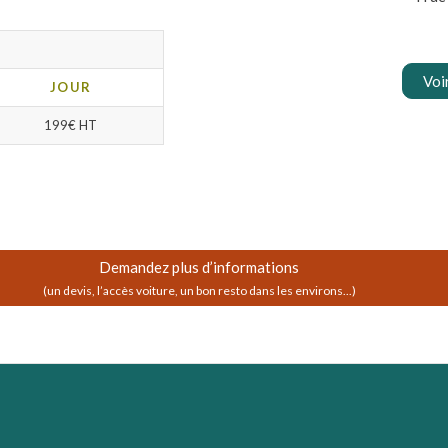
1
Voi
JOUR
199
€
HT
Demandez plus d’informations
(un devis, l’accès voiture, un bon resto dans les environs...)
oworking en France