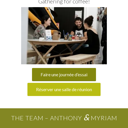
Gathering for coffee!
Faire une journée d’essai
Réserver une salle de réunion
&
THE TEAM – ANTHONY
MYRIAM