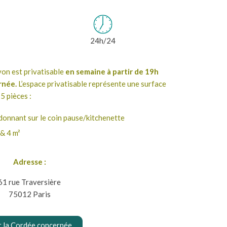
24h/24
yon est privatisable
en semaine à partir de 19h
rnée.
L’espace privatisable représente une surface
 5 pièces :
donnant sur le coin pause/kitchenette
 & 4 m²
Adresse :
61 rue Traversière
75012 Paris
r la Cordée concernée