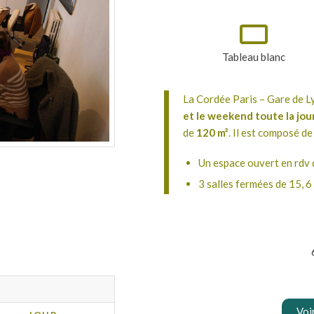
Tableau blanc
La Cordée Paris – Gare de L
et l
e weekend toute la jou
de
120 m²
. Il est composé de
Un espace ouvert en rdv 
3 salles fermées de 15, 6
Voi