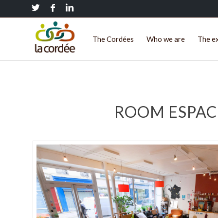
The Cordées
Who we are
The e
ROOM ESPACE